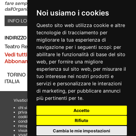
fare sempre riferimento alle comunicazioni ufficiali diffuse
dall'Organizzatore
Noi usiamo i cookies
INFO LOCATION
Questo sito web utilizza cookie e altre
tecnologie di tracciamento per
INDIRIZZO
migliorare la tua esperienza di
Teatro Regio Abbonamenti
navigazione per i seguenti scopi:
per
Vedi tutti gli eventi presso Teatro Regio
abilitare le funzionalità di base del sito
Abbonamenti
web
,
per fornire una migliore
esperienza sul sito web
,
per misurare il
TORINO (TO)
tuo interesse nei nostri prodotti e
ITALIA
servizi e personalizzare le interazioni
di marketing
,
per pubblicare annunci
più pertinenti per te
.
Vivaticket
Aiuto e Assistenza
chi siamo
guida al servizio
Accetto
privacy
domande frequenti
cookie
modalità di pagamento
Rifiuto
condizioni generali
assistenza
recupero prenotazioni
odr
Cambia le mie impostazioni
visualizza ricevuta
fatturazione elettronica
VIVAforVoucher
scelta spettacoli in