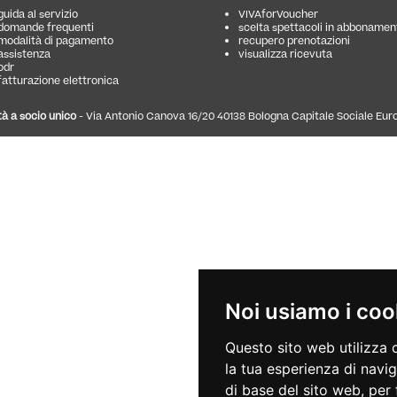
guida al servizio
VIVAforVoucher
domande frequenti
scelta spettacoli in abbonamen
modalità di pagamento
recupero prenotazioni
assistenza
visualizza ricevuta
odr
fatturazione elettronica
à a socio unico
- Via Antonio Canova 16/20 40138 Bologna Capitale Sociale Euro 4.
Noi usiamo i coo
Questo sito web utilizza 
la tua esperienza di navi
di base del sito web
,
per 