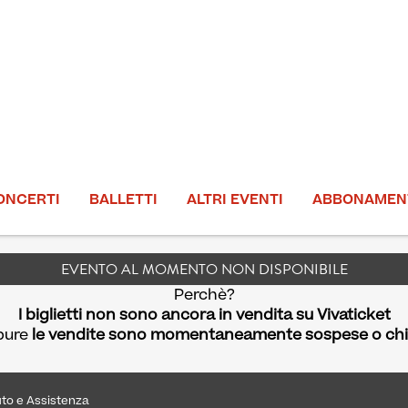
ONCERTI
BALLETTI
ALTRI EVENTI
ABBONAMEN
EVENTO AL MOMENTO NON DISPONIBILE
Perchè?
I biglietti non sono ancora in vendita su Vivaticket
pure
le vendite sono momentaneamente sospese o ch
uto e Assistenza