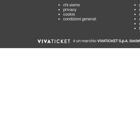
chi siamo
privacy
cookie
condizioni generali
è un marchio
VIVATICKET S.p.A. Societ