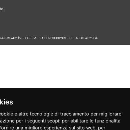
to
675.462 i.v. - C.F.- P.I.- R.I. 02011381205 - R.E.A. BO 405904
kies
cookie e altre tecnologie di tracciamento per migliorare
gazione per i seguenti scopi:
per abilitare le funzionalità
fornire una migliore esperienza sul sito web
,
per