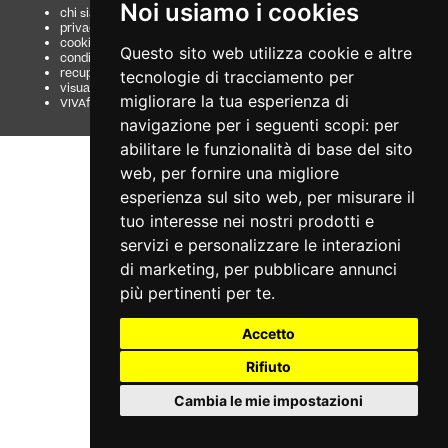
Noi usiamo i cookies
chi siamo
guida al servizio
privacy
domande frequenti
cookie
modalità di pagamento
Questo sito web utilizza cookie e altre
condizioni generali
assistenza
recupero prenotazioni
odr
tecnologie di tracciamento per
visualizza ricevuta
fatturazione elettronica
migliorare la tua esperienza di
VIVAforVoucher
scelta spettacoli in
abbonamento
navigazione per i seguenti scopi:
per
abilitare le funzionalità di base del sito
web
,
per fornire una migliore
esperienza sul sito web
,
per misurare il
tuo interesse nei nostri prodotti e
servizi e personalizzare le interazioni
di marketing
,
per pubblicare annunci
più pertinenti per te
.
Accetto
Rifiuto
Cambia le mie impostazioni