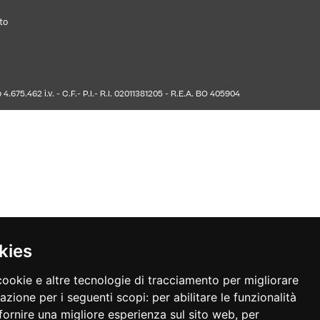
to
675.462 i.v. - C.F.- P.I.- R.I. 02011381205 - R.E.A. BO 405904
kies
cookie e altre tecnologie di tracciamento per migliorare
gazione per i seguenti scopi:
per abilitare le funzionalità
fornire una migliore esperienza sul sito web
,
per