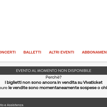
ONCERTI
BALLETTI
ALTRI EVENTI
ABBONAMEN
EVENTO AL MOMENTO NON DISPONIBILE
Perchè?
I biglietti non sono ancora in vendita su Vivaticket
pure
le vendite sono momentaneamente sospese o ch
uto e Assistenza