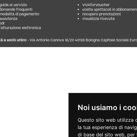
guida al servizio
VIVAforVoucher
domande frequenti
scelta spettacoli in abbonamen
modalità di pagamento
recupero prenotazioni
assistenza
visualizza ricevuta
odr
fatturazione elettronica
à a socio unico
- Via Antonio Canova 16/20 40138 Bologna Capitale Sociale Euro 4.
Noi usiamo i coo
Questo sito web utilizza 
la tua esperienza di navi
di base del sito web
,
per 