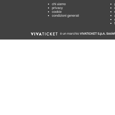
chi siamo
privacy
cookie
condizioni generali
è un marchio
VIVATICKET S.p.A. Societ