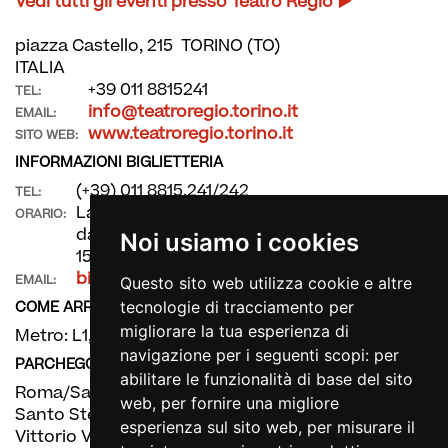
Vedi tutti gli eventi presso Teatro Regio
piazza Castello, 215 TORINO (TO)
ITALIA
+39 011 8815241
TEL:
info@teatroregio.torino.it
EMAIL:
www.teatroregio.torino.it
SITO WEB:
INFORMAZIONI BIGLIETTERIA
(+39) 011 8815.241/242
TEL:
La biglietteria è aperta dal lunedì al sabato
ORARIO:
dalle 11 alle 19 e la domenica dalle 10,30 alle
Noi usiamo i cookies
15.30. Un'ora prima degli spettacoli.
biglietteria@teatroregio.torino.it
EMAIL:
Questo sito web utilizza cookie e altre
COME ARRIVARE
tecnologie di tracciamento per
migliorare la tua esperienza di
Metro: L1, fermate XVIII Dicembre e Porta Nuova
navigazione per i seguenti scopi:
per
PARCHEGGIO
abilitare le funzionalità di base del sito
Roma/San Carlo/Castello
web
,
per fornire una migliore
Santo Stefano
esperienza sul sito web
,
per misurare il
Vittorio Veneto