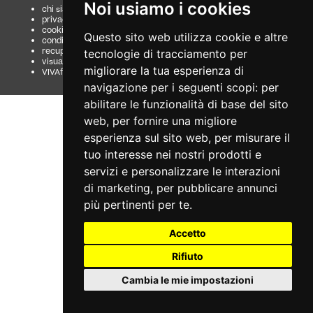
Noi usiamo i cookies
chi siamo
guida al servizio
privacy
domande frequenti
cookie
modalità di pagamento
Questo sito web utilizza cookie e altre
condizioni generali
assistenza
recupero prenotazioni
odr
tecnologie di tracciamento per
visualizza ricevuta
fatturazione elettronica
migliorare la tua esperienza di
VIVAforVoucher
scelta spettacoli in
abbonamento
navigazione per i seguenti scopi:
per
abilitare le funzionalità di base del sito
web
,
per fornire una migliore
esperienza sul sito web
,
per misurare il
tuo interesse nei nostri prodotti e
servizi e personalizzare le interazioni
di marketing
,
per pubblicare annunci
più pertinenti per te
.
Accetto
Rifiuto
Cambia le mie impostazioni