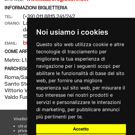
INFORMAZIONI BIGLIETTERIA
(+39) 011 8815.241/242
TEL:
La biglietteria è aperta dal lunedì al sabato
ORARIO:
dalle 11 alle 19 e la domenica dalle 10,30 alle
Noi usiamo i cookies
15.30. Un'ora prima degli spettacoli.
biglietteria@teatroregio.torino.it
EMAIL:
Questo sito web utilizza cookie e altre
COME ARRIVARE
tecnologie di tracciamento per
migliorare la tua esperienza di
Metro: L1, fermate XVIII Dicembre e Porta Nuova
navigazione per i seguenti scopi:
per
PARCHEGGIO
abilitare le funzionalità di base del sito
Roma/San Carlo/Castello
web
,
per fornire una migliore
Santo Stefano
esperienza sul sito web
,
per misurare il
Vittorio Veneto
tuo interesse nei nostri prodotti e
Valdo Fusi
servizi e personalizzare le interazioni
di marketing
,
per pubblicare annunci
più pertinenti per te
.
Vivaticket
Aiuto e Assistenza
chi siamo
guida al servizio
Accetto
privacy
domande frequenti