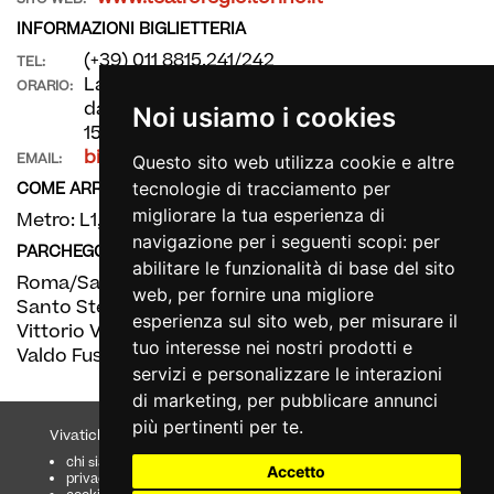
INFORMAZIONI BIGLIETTERIA
(+39) 011 8815.241/242
TEL:
La biglietteria è aperta dal lunedì al sabato
ORARIO:
dalle 11 alle 19 e la domenica dalle 10,30 alle
Noi usiamo i cookies
15.30. Un'ora prima degli spettacoli.
biglietteria@teatroregio.torino.it
EMAIL:
Questo sito web utilizza cookie e altre
COME ARRIVARE
tecnologie di tracciamento per
migliorare la tua esperienza di
Metro: L1, fermate XVIII Dicembre e Porta Nuova
navigazione per i seguenti scopi:
per
PARCHEGGIO
abilitare le funzionalità di base del sito
Roma/San Carlo/Castello
web
,
per fornire una migliore
Santo Stefano
esperienza sul sito web
,
per misurare il
Vittorio Veneto
tuo interesse nei nostri prodotti e
Valdo Fusi
servizi e personalizzare le interazioni
di marketing
,
per pubblicare annunci
più pertinenti per te
.
Vivaticket
Aiuto e Assistenza
chi siamo
guida al servizio
Accetto
privacy
domande frequenti